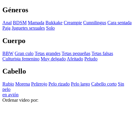
Géneros
Anal
BDSM
Mamada
Bukkake
Creampie
Cunnilingus
Cara sentada
Paja
Juguetes sexuales
Solo
Cuerpo
BBW
Gran culo
Tetas grandes
Tetas pequeñas
Tetas falsas
Culturista femenino
Muy delgado
Afeitado
Peludo
Cabello
Rubio
Morena
Pelirrojo
Pelo rizado
Pelo largo
Cabello corto
Sin
pelo
en avión
Ordenar video por: