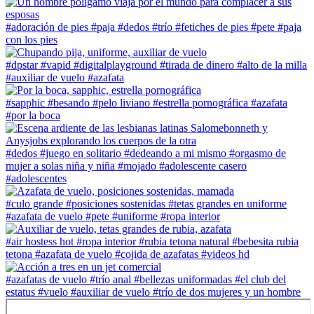
#adoración de pies
#paja
#dedos
#trío
#fetiches de pies
#pete
#paja
con los pies
#dpstar
#vapid
#digitalplayground
#tirada de dinero
#alto de la milla
#auxiliar de vuelo
#azafata
#sapphic
#besando
#pelo liviano
#estrella pornográfica
#azafata
#por la boca
#dedos
#juego en solitario
#dedeando a mi mismo
#orgasmo de
mujer a solas niña y niña
#mojado
#adolescente casero
#adolescentes
#culo grande
#posiciones sostenidas
#tetas grandes en uniforme
#azafata de vuelo
#pete
#uniforme
#ropa interior
#air hostess hot
#ropa interior
#rubia tetona natural
#bebesita rubia
tetona
#azafata de vuelo
#cojida de azafatas
#videos hd
#azafatas de vuelo
#trío anal
#bellezas uniformadas
#el club del
estatus
#vuelo
#auxiliar de vuelo
#trío de dos mujeres y un hombre